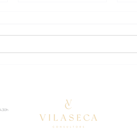
VILASECA CONSULTORS i
¡FEL
FORMAE Signen Aliança
Vila
Estratègica en
Sostenibilitat
14.30h