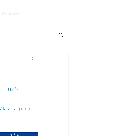
Contacte
nology
 & 
Vilaseca
, parlarà 