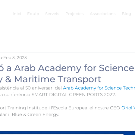
Inici
Equip
Serveis
Projectes
Associacions
Blog
a
Feb 3, 2023
ió a Arab Academy for Science
 & Maritime Transport
stència al 50 aniversari del 
Arab Academy for Science Tech
a la conferència SMART DIGITAL GREEN PORTS 2022.
rt Training Institude i l'Escola Europea, el nostre CEO 
Oriol 
lar i  Blue & Green Energy.