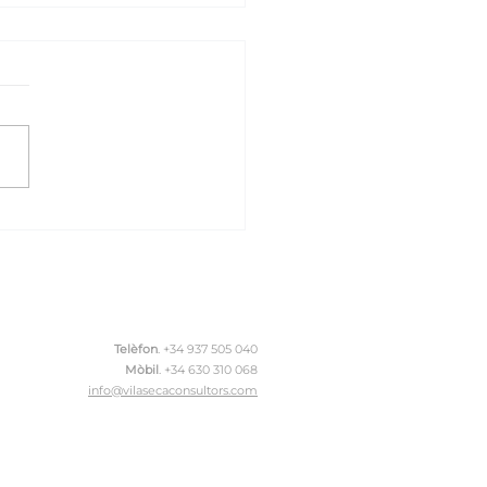
IÇ 16 ANIVERSARI,
seca Consultors SLP!
Telèfon
. +34 937 505 040
Mòbil
.
+34 630 310 068
info@vilasecaconsultors.com