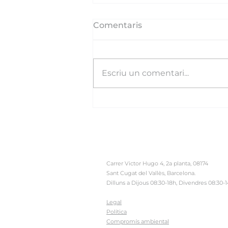
Comentaris
Escriu un comentari...
Agraïment per l'ajut
concedit per ACCIÓ
Carrer Victor Hugo 4, 2a planta, 08174
Sant Cugat del Vallès, Barcelona.
Dilluns a Dijous 08:30-18h, Divendres 08:30-
Legal
Política
Compromís ambiental