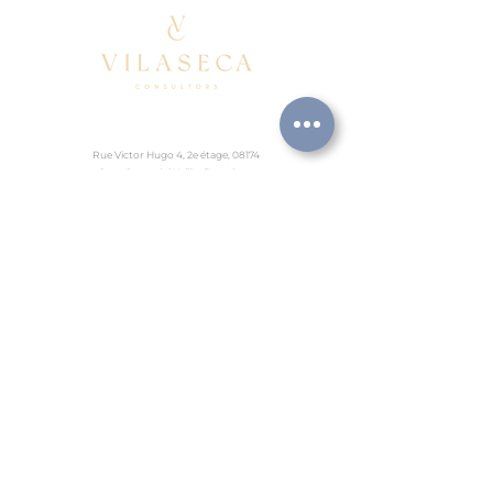
Rue Victor Hugo 4, 2e étage, 08174
Sant Cugat del Vallès, Barcelone
Lundi 08:30-18:00, Vendredi 08:30-14:30
Juridique
Téléphone fixe
.
+34 937 505 040
Mobile
.
+34 630 310 068
info@vilasecaconsultors.com