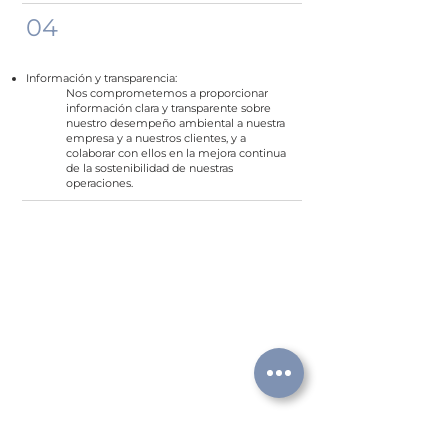
04
Información y transparencia:
Nos comprometemos a proporcionar
información clara y transparente sobre
nuestro desempeño ambiental a nuestra
empresa y a nuestros clientes, y a
colaborar con ellos en la mejora continua
de la sostenibilidad de nuestras
operaciones.
A Vilaseca Consultores compromete-se ainda a promover e
garantir a igualdade de oportunidades entre homens e
mulheres, a não discriminação no acesso ao emprego e a
prevenção, o combate e a erradicação do assédio sexual e no
trabalho, sempre em defesa dos direitos humanos.
Esta política é conhecida, comunicada e compreendida pelos
colaboradores e é divulgada através do website da
organização, juntamente com os diversos certificados, a
todos os interessados que pretendam conhecer a política e o
âmbito do sistema.
Embora a responsabilidade recaia sobre a gestão da Vilaseca
Consultores, esta exige a máxima colaboração dos
colaboradores, uma vez que, como aqueles que melhor
compreendem o seu trabalho, são os que melhor podem
apontar deficiências e oportunidades de melhoria nas suas
funções e cargos.
Oriol Vilaseca e Vidal