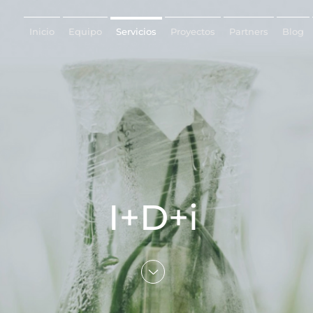
Inicio
Equipo
Servicios
Proyectos
Partners
Blog
I+D+i