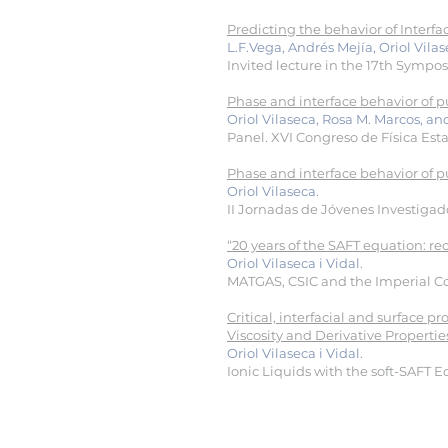
Predicting the behavior of Interf
L.F.Vega, Andrés Mejía, Oriol Vila
Invited lecture in the 17th Sympo
Phase and interface behavior of 
Oriol Vilaseca, Rosa M. Marcos, an
Panel. XVI Congreso de Física Esta
Phase and interface behavior of 
Oriol Vilaseca.
II Jornadas de Jóvenes Investigado
“20 years of the SAFT equation: 
Oriol Vilaseca i Vidal.
MATGAS, CSIC and the Imperial Col
Critical, interfacial and surface 
Viscosity and Derivative Properti
Oriol Vilaseca i Vidal.
Ionic Liquids with the soft-SAFT E