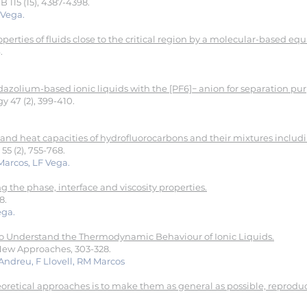
 115 (15), 4387-4398.
 Vega.
operties of fluids close to the critical region by a molecular-based equ
.
olium-based ionic liquids with the [PF6]− anion for separation pu
 47 (2), 399-410.
 and heat capacities of hydrofluorocarbons and their mixtures includin
55 (2), 755-768.
 Marcos, LF Vega.
 the phase, interface and viscosity properties.
8.
ega.
to Understand the Thermodynamic Behaviour of Ionic Liquids.
 New Approaches, 303-328.
 Andreu, F Llovell, RM Marcos
oretical approaches is to make them as general as possible, reproduci