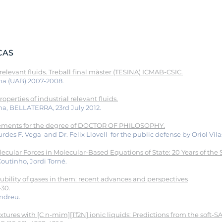
CAS
l relevant fluids. Treball final màster (TESINA) ICMAB-CSIC.
na (UAB) 2007-2008.
operties of industrial relevant fluids.
a, BELLATERRA, 23rd July 2012.
quirements for the degree of DOCTOR OF PHILOSOPHY.
rdes F. Vega and Dr. Felix Llovell for the public defense by Oriol Vila
ecular Forces in Molecular-Based Equations of State: 20 Years of th
Coutinho, Jordi Torné.
lubility of gases in them: recent advances and perspectives
-30.
Andreu.
ures with [C n-mim][Tf2N] ionic liquids: Predictions from the soft-S