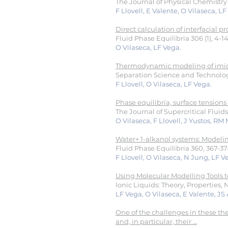
The Journal of Physical Chemistry B
F Llovell, E Valente, O Vilaseca, LF
Direct calculation of interfacial pr
Fluid Phase Equilibria 306 (1), 4-14
O Vilaseca, LF Vega.
Thermodynamic modeling of imidaz
Separation Science and Technology
F Llovell, O Vilaseca, LF Vega.
Phase equilibria, surface tensions
The Journal of Supercritical Fluids 
O Vilaseca, F Llovell, J Yustos, RM
Water+ 1-alkanol systems: Modeling
Fluid Phase Equilibria 360, 367-37
F Llovell, O Vilaseca, N Jung, LF V
Using Molecular Modelling Tools 
Ionic Liquids: Theory, Properties,
LF Vega, O Vilaseca, E Valente, JS
One of the challenges in these the
and, in particular, their …