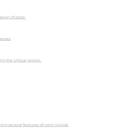
ation of state.
rposes
g the critical region.
ng several features of ionic liquids