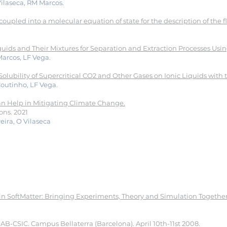
Vilaseca, RM Marcos.
pled into a molecular equation of state for the description of the flu
ids and Their Mixtures for Separation and Extraction Processes Usin
 Marcos, LF Vega.
ubility of Supercritical CO2 and Other Gases on Ionic Liquids with t
 Coutinho, LF Vega.
n Help in Mitigating Climate Change.
ns. 2021
eira, O Vilaseca
 in SoftMatter: Bringing Experiments, Theory and Simulation Togethe
-CSIC. Campus Bellaterra (Barcelona). April 10th-11st 2008.