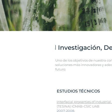
l
Investigación, D
Uno de los objetivos de nuestra co
soluciones más innovadoras y adec
futuro.
ESTUDIOS TÉCNICOS
Interfacial properties of industrial
(TESINA) ICMAB-CSIC UAB
2007-2008.