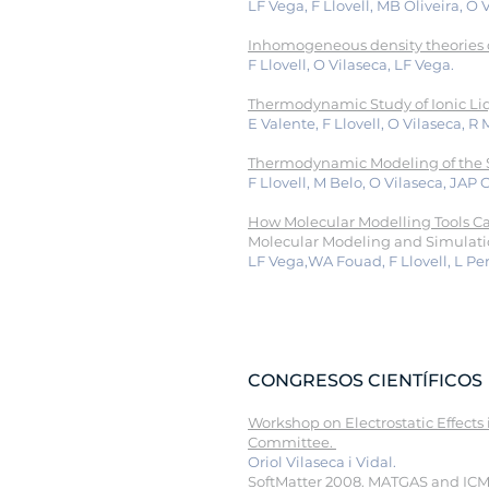
LF Vega, F Llovell, MB Oliveira, O 
Inhomogeneous density theories cou
F Llovell, O Vilaseca, LF Vega.
Thermodynamic Study of Ionic Liqu
E Valente, F Llovell, O Vilaseca, R
Thermodynamic Modeling of the Sol
F Llovell, M Belo, O Vilaseca, JAP
How Molecular Modelling Tools Ca
Molecular Modeling and Simulatio
LF Vega,WA Fouad, F Llovell, L Per
CONGRESOS CIENTÍFICOS
Workshop on Electrostatic Effects
Committee.
Oriol Vilaseca i Vidal.
SoftMatter 2008. MATGAS and ICMAB