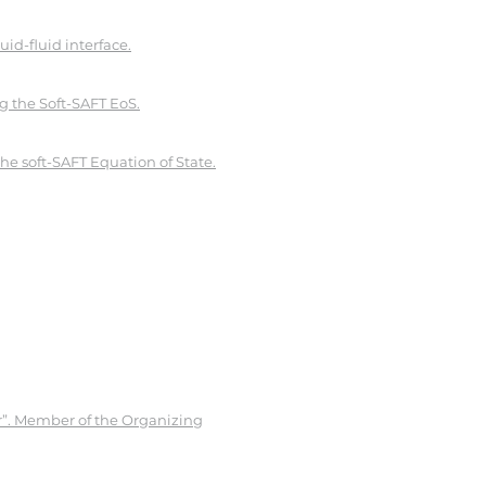
id-fluid interface.
g the Soft-SAFT EoS.
he soft-SAFT Equation of State.
r”. Member of the Organizing