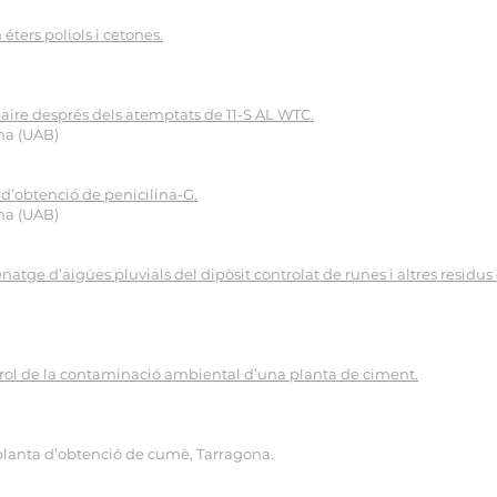
éters poliols i cetones.
l’aire després dels atemptats de 11-S AL WTC.
na (UAB)
 d’obtenció de penicilina-G.
na (UAB)
natge d’aigües pluvials del dipòsit controlat de runes i altres residus
ntrol de la contaminació ambiental d’una planta de ciment.
 planta d’obtenció de cumè, Tarragona.