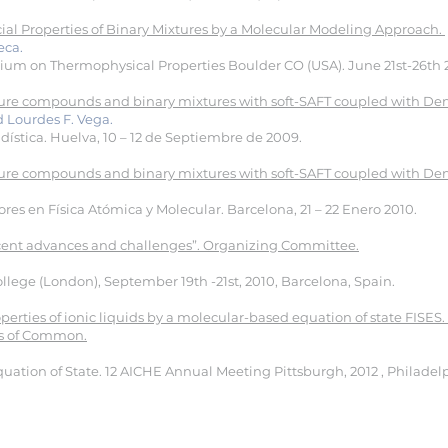
acial Properties of Binary Mixtures by a Molecular Modeling Approach.
seca.
sium on Thermophysical Properties Boulder CO (USA). June 21st-26th 
pure compounds and binary mixtures with soft-SAFT coupled with Den
d Lourdes F. Vega.
dística. Huelva, 10 – 12 de Septiembre de 2009.
pure compounds and binary mixtures with soft-SAFT coupled with Den
res en Física Atómica y Molecular. Barcelona, 21 – 22 Enero 2010.
recent advances and challenges”. Organizing Committee.
lege (London), September 19th -21st, 2010, Barcelona, Spain.
properties of ionic liquids by a molecular-based equation of state FISE
es of Common.
quation of State. 12 AICHE Annual Meeting Pittsburgh, 2012 , Philadel