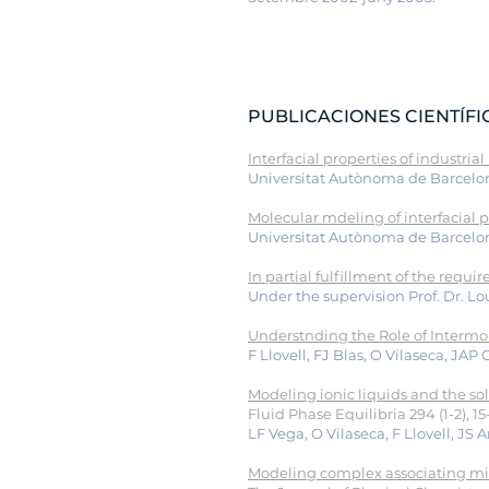
PUBLICACIONES CIENTÍFI
Interfacial properties of industria
Universitat Autònoma de Barcelo
Molecular mdeling of interfacial pr
Universitat Autònoma de Barcelon
In partial fulfillment of the re
Under the supervision Prof. Dr. Lou
Understnding the Role of Intermol
F Llovell, FJ Blas, O Vilaseca, JAP 
Modeling ionic liquids and the so
Fluid Phase Equilibria 294 (1-2), 15
LF Vega, O Vilaseca, F Llovell, JS 
Modeling complex associating mixt