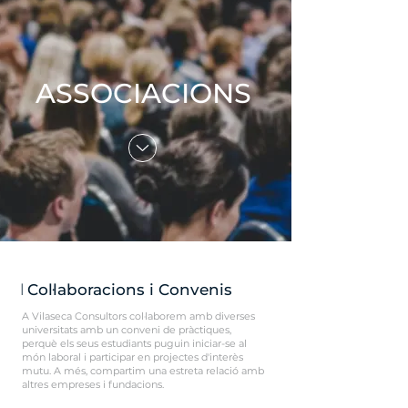
ASSOCIACIONS
l
Col·laboracions i Convenis
A Vilaseca Consultors col·laborem amb diverses
universitats amb un conveni de pràctiques,
perquè els seus estudiants puguin iniciar-se al
món laboral i participar en projectes d'interès
mutu. A més, compartim una estreta relació amb
altres empreses i fundacions.