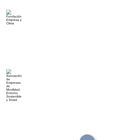
Fundación Empresa y Clima
Acord
de
col·laboració
Asociación de Empresas de Movilidad, Entorno Sostenible y Smart
Acord
de
col·laboració
Associació Empresarial i Unió Patronal Metal·lúrgica
Acord