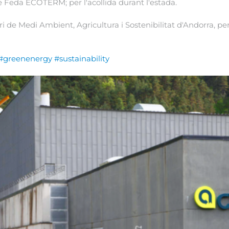
e Feda ECOTERM; per l'acollida durant l'estada.
i de Medi Ambient, Agricultura i Sostenibilitat d'Andorra, per
#greenenergy
#sustainability