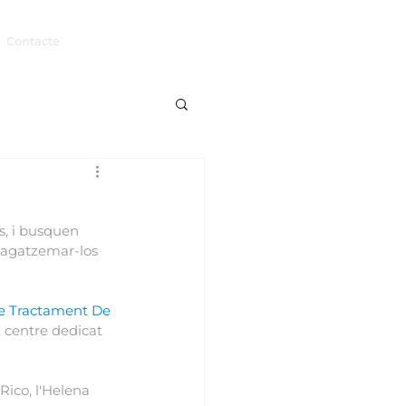
Contacte
s, i busquen 
mmagatzemar-los 
e Tractament De 
t centre dedicat 
Rico, l'Helena 