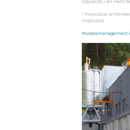
Izquierdo, i en Hans d
I mencionar al Minister
implicació.
#wastemanagement