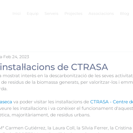
Inici
Equip
Serveis
Projectes
Associacions
Blog
a
Feb 24, 2023
s instal·lacions de CTRASA
 mostrat interès en la descarbonització de les seves activitat
ió de residus de la biomassa generats, per valoritzar-los i e
rda.
laseca
 va poder visitar les instal·lacions de 
CTRASA - Centre d
 veure les instal·lacions i va conèixer el funcionament d'aques
gètica, majoritàriament, de residus urbans.
ª Carmen Gutiérrez, la Laura Coll, la Sílvia Ferrer, la Cristina 