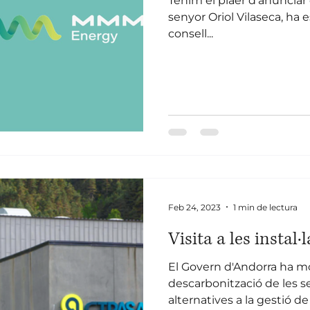
Tenim el plaer d'anunciar 
senyor Oriol Vilaseca, ha estat escollit per formar part del
consell...
Feb 24, 2023
1 min de lectura
Visita a les insta
El Govern d'Andorra ha mo
descarbonització de les se
alternatives a la gestió de 