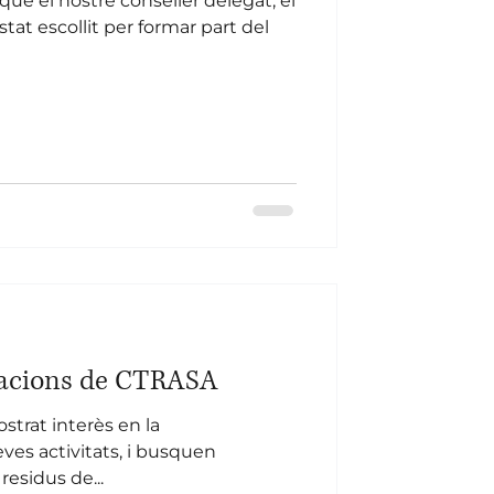
que el nostre conseller delegat, el
l·lacions de CTRASA
strat interès en la
ves activitats, i busquen
residus de...