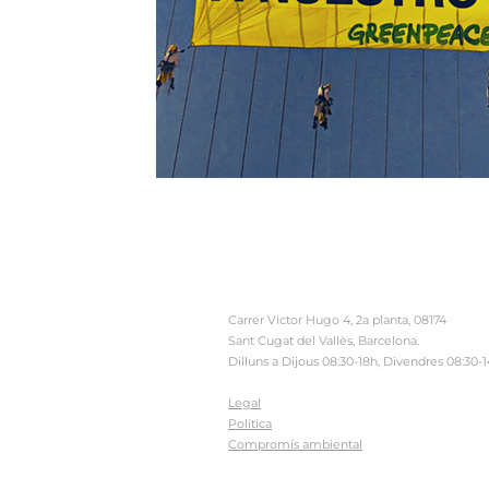
Carrer Victor Hugo 4, 2a planta, 08174
Sant Cugat del Vallès, Barcelona.
Dilluns a Dijous 08:30-18h, Divendres 08:30-
Legal
Política
Compromís ambiental