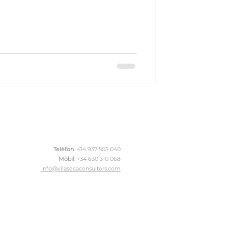
Telèfon
. +34 937 505 040
Mòbil
.
+34 630 310 068
info@vilasecaconsultors.com