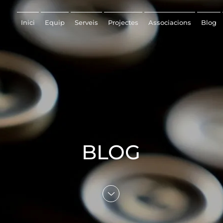
Inici
Equip
Serveis
Projectes
Associacions
Blog
BLOG